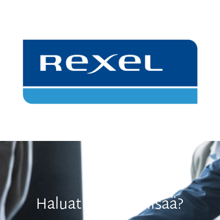
Haluatko tietää lisää?