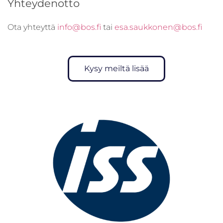
Yhteydenotto
Ota yhteyttä
info@bos.fi
tai
esa.saukkonen@bos.fi
Kysy meiltä lisää