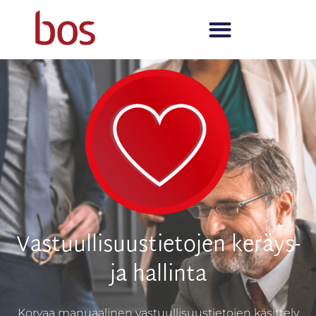
Vastuullisuustietojen keräys-
ja hallinta
Korvaa manuaalinen vastuullisuustietojen käsittely