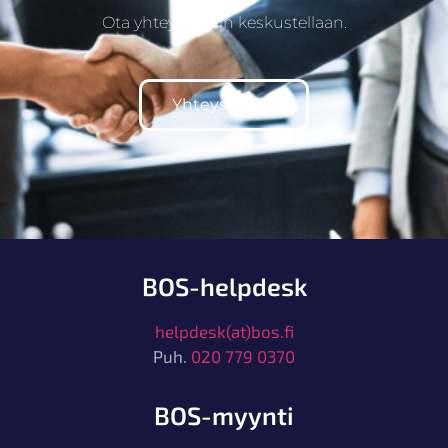
Ota yhteyttä, niin keskustellaan.
Yhteystiedot
BOS-helpdesk
helpdesk(at)bos.fi
Puh.
020 779 0370
BOS-myynti