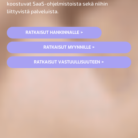
koostuvat SaaS-ohjelmistoista sekä niihin
liittyvistä palveluista.
RATKAISUT HANKINNALLE >
RATKAISUT MYYNNILLE >
RATKAISUT VASTUULLISUUTEEN >