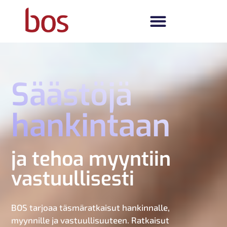
Säästöjä
hankintaan
ja tehoa myyntiin
vastuullisesti
BOS tarjoaa täsmäratkaisut hankinnalle,
myynnille ja vastuullisuuteen. Ratkaisut