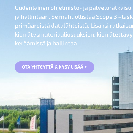
Uudenlainen ohjelmisto- ja palveluratkaisu
ja hallintaan. Se mahdollistaa Scope 3 –lask
primääreistä datalähteistä. Lisäksi ratkai
kierrätysmateriaaliosuuksien, kierrätettävy
keräämistä ja hallintaa.
OTA YHTEYTTÄ & KYSY LISÄÄ >