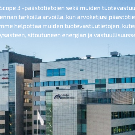
 Scope 3 -päästötietojen sekä muiden tuotevastu
ennan tarkoilla arvoilla, kun arvoketjusi päästöt
summe helpottaa muiden tuotevastuutietojen, kute
ysasteen, sitoutuneen energian ja vastuullisuusse