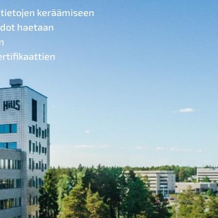
utietojen keräämiseen
iedot haetaan
n
rtifikaattien