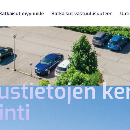
Ratkaisut myynnille
Ratkaisut vastuullisuuteen
Uuti
ustietojen k
nti