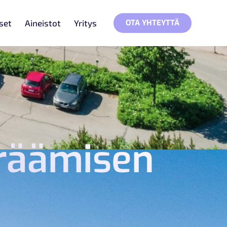
OTA YHTEYTTÄ
set
Aineistot
Yritys
eräämisen