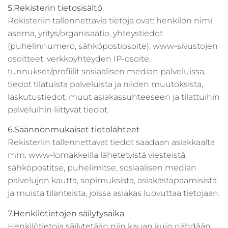
5.Rekisterin tietosisältö
Rekisteriin tallennettavia tietoja ovat: henkilön nimi,
asema, yritys/organisaatio, yhteystiedot
(puhelinnumero, sähköpostiosoite), www-sivustojen
osoitteet, verkkoyhteyden IP-osoite,
tunnukset/profiilit sosiaalisen median palveluissa,
tiedot tilatuista palveluista ja niiden muutoksista,
laskutustiedot, muut asiakassuhteeseen ja tilattuihin
palveluihin liittyvät tiedot.
6.Säännönmukaiset tietolähteet
Rekisteriin tallennettavat tiedot saadaan asiakkaalta
mm. www-lomakkeilla lähetetyistä viesteistä,
sähköpostitse, puhelimitse, sosiaalisen median
palvelujen kautta, sopimuksista, asiakastapaamisista
ja muista tilanteista, joissa asiakas luovuttaa tietojaan.
7.Henkilötietojen säilytysaika
Henkilötietoja säilytetään niin kauan kuin nähdään