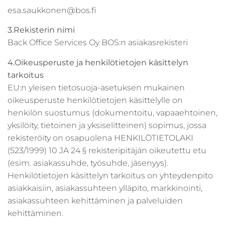
esa.saukkonen@bos.fi
3.Rekisterin nimi
Back Office Services Oy BOS:n asiakasrekisteri
4.Oikeusperuste ja henkilötietojen käsittelyn
tarkoitus
EU:n yleisen tietosuoja-asetuksen mukainen
oikeusperuste henkilötietojen käsittelylle on
henkilön suostumus (dokumentoitu, vapaaehtoinen,
yksilöity, tietoinen ja yksiselitteinen) sopimus, jossa
rekisteröity on osapuolena HENKILÖTIETOLAKI
(523/1999) 10 JA 24 § rekisteripitäjän oikeutettu etu
(esim. asiakassuhde, työsuhde, jäsenyys).
Henkilötietojen käsittelyn tarkoitus on yhteydenpito
asiakkaisiin, asiakassuhteen ylläpito, markkinointi,
asiakassuhteen kehittäminen ja palveluiden
kehittäminen.