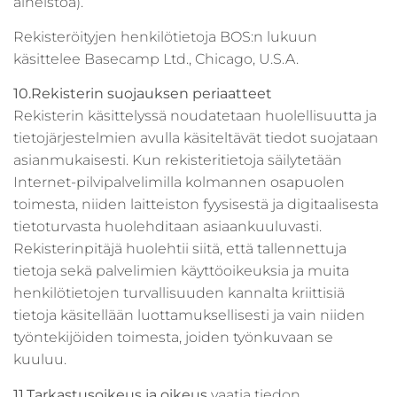
aineistoa).
Rekisteröityjen henkilötietoja BOS:n lukuun
käsittelee Basecamp Ltd., Chicago, U.S.A.
10.Rekisterin suojauksen periaatteet
Rekisterin käsittelyssä noudatetaan huolellisuutta ja
tietojärjestelmien avulla käsiteltävät tiedot suojataan
asianmukaisesti. Kun rekisteritietoja säilytetään
Internet-pilvipalvelimilla kolmannen osapuolen
toimesta, niiden laitteiston fyysisestä ja digitaalisesta
tietoturvasta huolehditaan asiaankuuluvasti.
Rekisterinpitäjä huolehtii siitä, että tallennettuja
tietoja sekä palvelimien käyttöoikeuksia ja muita
henkilötietojen turvallisuuden kannalta kriittisiä
tietoja käsitellään luottamuksellisesti ja vain niiden
työntekijöiden toimesta, joiden työnkuvaan se
kuuluu.
11.Tarkastusoikeus ja oikeus
vaatia tiedon