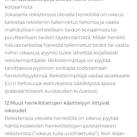
korjaamista
Jokaisella rekisterissä olevalla henkilöllä on oikeus
tarkistaa rekisteriin tallennetut tietonsa ja vaatia
mahdollisen virheellisen tiedon korjaamista tai
puutteellisen tiedon täydentämistä. Mikäli henkilö
haluaa tarkistaa hänestä tallennetut tiedot tai vaatia
niihin oikaisua, pyyntö tulee lähettää kirjallisesti
rekisterinpitäjälle. Rekisterinpitäjä voi pyytää
tarvittaessa pyynnön esittäjää todistamaan
henkilöllisyytensä. Rekisterinpitäjä vastaa asiakkaalle
EU:n tietosuoja-asetuksessa säädetyssä ajassa
(pääsääntöisesti kuukauden kuluessa).
12.Muut henkilötietojen käsittelyyn liittyvät
oikeudet
Rekisterissä olevalla henkilöllä on oikeus pyytää
häntä koskevien henkilötietojen poistamiseen
rekisteristä (”oikeus tulla unohdetuksi”). Niin ikään