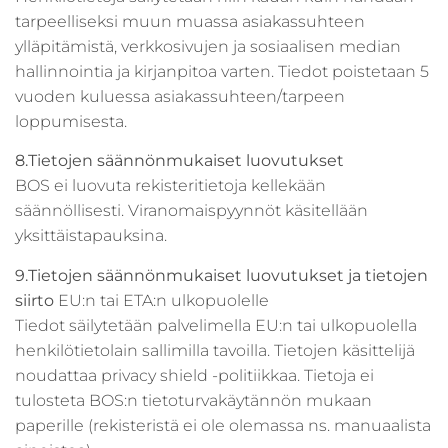
tarpeelliseksi muun muassa asiakassuhteen
ylläpitämistä, verkkosivujen ja sosiaalisen median
hallinnointia ja kirjanpitoa varten. Tiedot poistetaan 5
vuoden kuluessa asiakassuhteen/tarpeen
loppumisesta.
8.Tietojen säännönmukaiset luovutukset
BOS ei luovuta rekisteritietoja kellekään
säännöllisesti. Viranomaispyynnöt käsitellään
yksittäistapauksina.
9.Tietojen säännönmukaiset luovutukset ja tietojen
siirto
EU:n tai ETA:n ulkopuolelle
Tiedot säilytetään palvelimella EU:n tai ulkopuolella
henkilötietolain sallimilla tavoilla. Tietojen käsittelijä
noudattaa privacy shield -politiikkaa. Tietoja ei
tulosteta BOS:n tietoturvakäytännön mukaan
paperille (rekisteristä ei ole olemassa ns. manuaalista